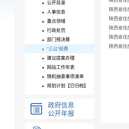
公开目录
●
陕西省住
人事信息
●
陕西省住
重点领域
●
陕西省住
行政处罚
●
陕西省住
部门预决算
●
陕西省住
“三公”经费
●
建议提案办理
●
网站工作年表
●
随机抽查事项清单
●
规划计划【已归档】
●
政府信息
公开年报