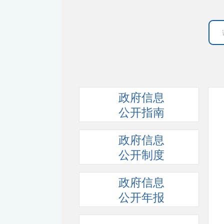
政府信息
公开指南
政府信息
公开制度
政府信息
公开年报