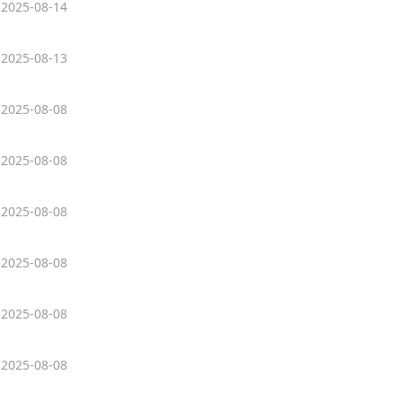
2025-08-14
2025-08-13
2025-08-08
2025-08-08
2025-08-08
2025-08-08
2025-08-08
2025-08-08