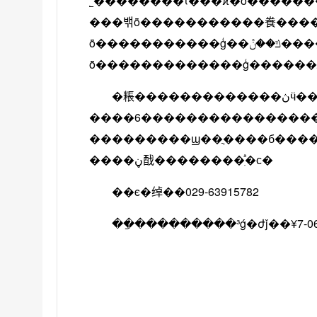
˾��������ϊ���ϰ�ȫ���������ģ�ӧ�ڰ�ȫ��������֤�ݿ�����ǰ1
���밲ȫ�����������飬���
ȫ�����������ģ��ݿ��ڽ����������ȫ��������֤���ݿ�״̬�������鰲
�粻�������������ڽӵ���������֮����60������ʡ�������������������飬
����6����������������ժ��
���������ϣ��ֲ����б��������������ģ�
����ڼ䣬��������ִֹͣ�с�
��ϵ�绰��029-63915782
��ַ���������³ǵ�ժǰ��¥7-062¥