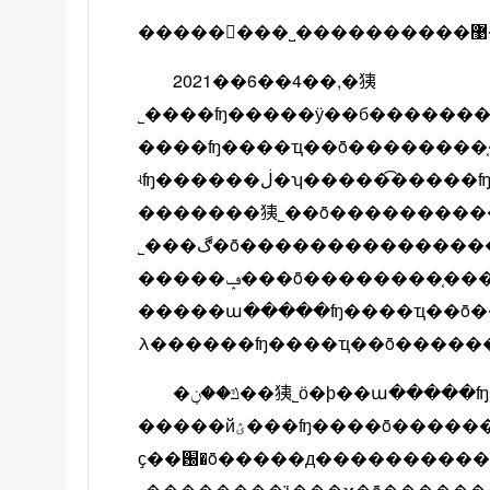
2021��6��4��,�㹫
˾����ʩ�����ӱ��б�������
����ʩ����ҵ��ȫ��������
ʵʩ������ڶ�ʮ�����͡�����ʩ����ҵ��ȫ��������֤��̬������а취���ڰ����涨
�������㹫˾��ȫ���������
˾���ڰ�ȫ�����������������υ������ȫ��������֤�������������涨
�����ݡ���ȫ��������֤������������ժ���397�ţ���ʮ�����涨
�����ա�����ʩ����ҵ��ȫ���
λ������ʩ����ҵ��ȫ�������
�ݿ��ڼ��㹫˾ӧ�ϸ��ա�����ʩ����ҵ��ȫ��������֤�����涨
�����йؽ���ʩ����ȫ������׼�淶
ҫ��԰�ȫ�����д�������������ĳ������ӱ