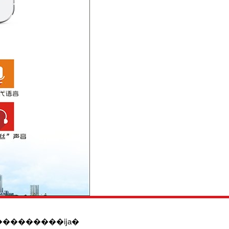
��ͳ��罨���������������ĳа�