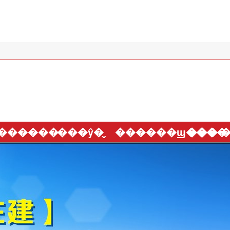
������
���ŷ�̬
������ϣ����
���·