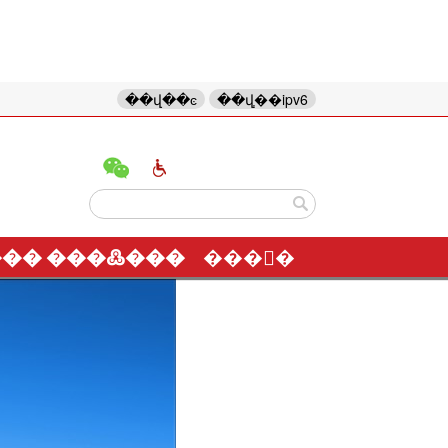
��վ��ͼ
��վ֧��ipv6
���
���߷���
���񻥶�