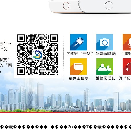
����ʡס���ͳ��罨�������� ����ʡס�